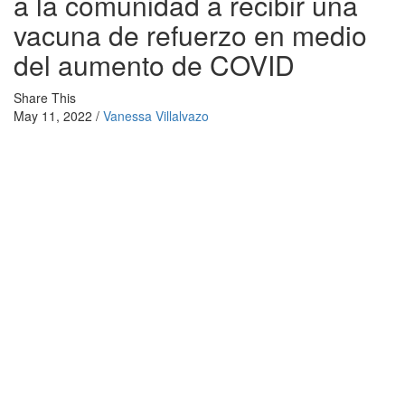
a la comunidad a recibir una
vacuna de refuerzo en medio
del aumento de COVID
Share This
May 11, 2022 /
Vanessa Villalvazo
La administración de Biden predice que hasta 100 millones de
personas más podrían contraer la COVID-19 en otoño e invierno,
por lo que es crucial que las personas reciban la vacuna de
refuerzo.
El Centro para el Control y la Prevención de Enfermedades
alienta a las personas a vacunarse si aún no lo han hecho y a
recibir la vacuna de refuerzo. El CDC dijo que las personas
mayores de 12 años son elegibles para una dosis de refuerzo.
Según los CDC, las personas que recibieron Pfizer o Moderna
son elegibles para recibir la dosis de refuerzo cinco meses
después de la segunda dosis. Las personas que recibieron la
vacuna de Johnson & Johnson son elegibles para recibir la
vacuna de refuerzo dos meses después de su primera dosis.